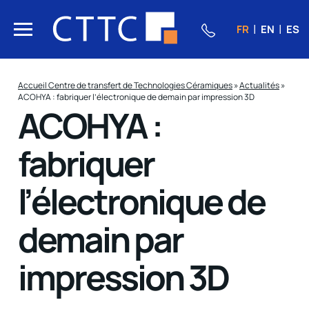
FR
EN
ES
Accueil Centre de transfert de Technologies Céramiques
»
Actualités
»
ACOHYA : fabriquer l’électronique de demain par impression 3D
ACOHYA :
fabriquer
l’électronique de
demain par
impression 3D