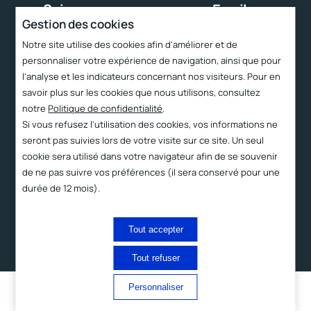
Suivez-nous
Email
Gestion des cookies
contact@cttc.fr
Notre site utilise des cookies afin d'améliorer et de
personnaliser votre expérience de navigation, ainsi que pour
Liens rapides
l'analyse et les indicateurs concernant nos visiteurs. Pour en
savoir plus sur les cookies que nous utilisons, consultez
Services
notre
Politique de confidentialité
.
Le CTTC
Si vous refusez l'utilisation des cookies, vos informations ne
seront pas suivies lors de votre visite sur ce site. Un seul
Technologies
cookie sera utilisé dans votre navigateur afin de se souvenir
Produits
de ne pas suivre vos préférences (il sera conservé pour une
durée de 12 mois).
Contact et accès
2023 ©
Proximit
Mentions
Politique de
Tout accepter
légales
confidentialité
Digital
Tout refuser
Français
Personnaliser