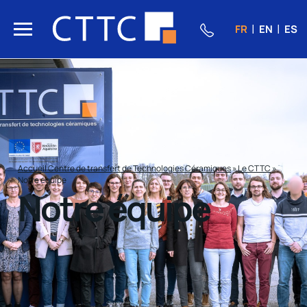
FR
EN
ES
Accueil Centre de transfert de Technologies Céramiques
»
Le CTTC
»
Notre équipe
Notre équipe