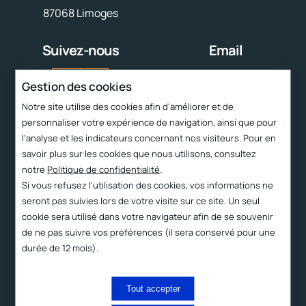
87068 Limoges
Suivez-nous
Email
contact@cttc.fr
Gestion des cookies
Notre site utilise des cookies afin d'améliorer et de
Liens rapides
personnaliser votre expérience de navigation, ainsi que pour
l'analyse et les indicateurs concernant nos visiteurs. Pour en
Services
savoir plus sur les cookies que nous utilisons, consultez
Le CTTC
notre
Politique de confidentialité
.
Technologies
Si vous refusez l'utilisation des cookies, vos informations ne
seront pas suivies lors de votre visite sur ce site. Un seul
Produits
cookie sera utilisé dans votre navigateur afin de se souvenir
Contact et accès
de ne pas suivre vos préférences (il sera conservé pour une
durée de 12 mois).
2023 ©
Proximit
Mentions
Politique de
légales
confidentialité
Digital
Tout accepter