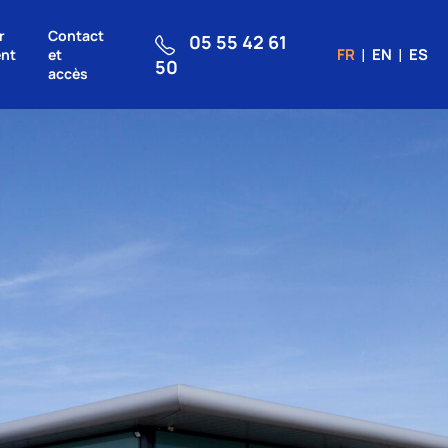
r
Contact
05 55 42 61
FR
EN
ES
nt
et
50
accès