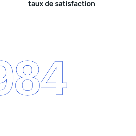
taux de satisfaction
984