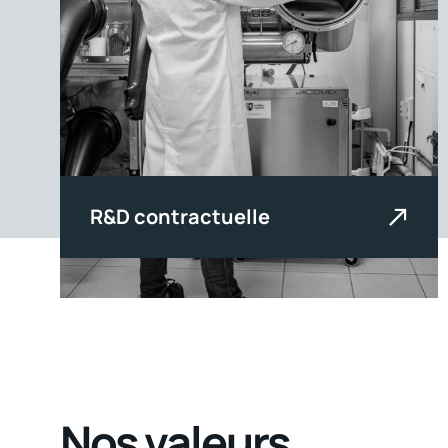
R&D contractuelle
Expertise sur les matériaux et
procédés, service personnalisable en
fonction de vos besoins.
Nos valeurs