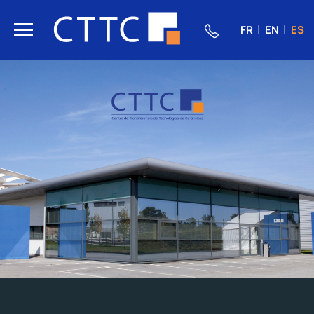
FR
EN
ES