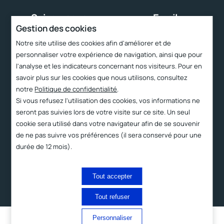
Suivez-nous
Email
Gestion des cookies
contact@cttc.fr
Notre site utilise des cookies afin d'améliorer et de
personnaliser votre expérience de navigation, ainsi que pour
Liens rapides
l'analyse et les indicateurs concernant nos visiteurs. Pour en
savoir plus sur les cookies que nous utilisons, consultez
Services
notre
Politique de confidentialité
.
Le CTTC
Si vous refusez l'utilisation des cookies, vos informations ne
seront pas suivies lors de votre visite sur ce site. Un seul
Technologies
cookie sera utilisé dans votre navigateur afin de se souvenir
Produits
de ne pas suivre vos préférences (il sera conservé pour une
durée de 12 mois).
Contact et accès
2023 ©
Proximit
Mentions
Politique de
Tout accepter
légales
confidentialité
Digital
Tout refuser
Français
Personnaliser