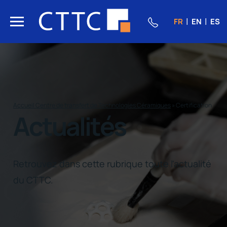
FR
EN
ES
Accueil Centre de transfert de Technologies Céramiques
»
Certification
Actualités
Retrouvez dans cette rubrique toute l'actualité
du CTTC.