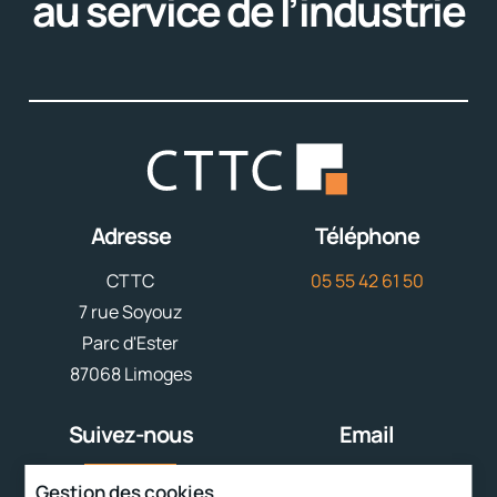
au service de l’industrie
Adresse
Téléphone
CTTC
05 55 42 61 50
7 rue Soyouz
Parc d'Ester
87068 Limoges
Suivez-nous
Email
contact@cttc.fr
Gestion des cookies