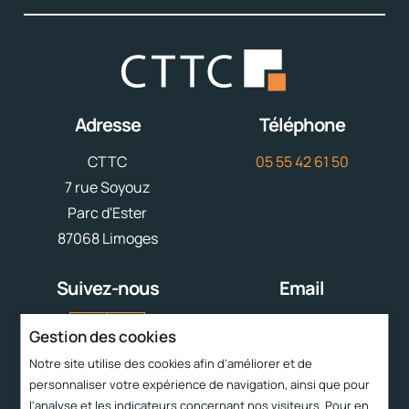
Adresse
Téléphone
CTTC
05 55 42 61 50
7 rue Soyouz
Parc d'Ester
87068 Limoges
Suivez-nous
Email
contact@cttc.fr
Gestion des cookies
Notre site utilise des cookies afin d'améliorer et de
Liens rapides
personnaliser votre expérience de navigation, ainsi que pour
l'analyse et les indicateurs concernant nos visiteurs. Pour en
Services