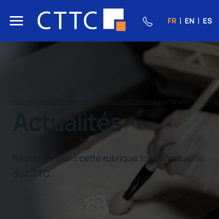
FR
EN
ES
Accueil Centre de transfert de Technologies Céramiques
»
Salons
Actualités
Retrouvez dans cette rubrique toute l'actualité
du CTTC.